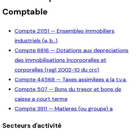
Comptable
Compte
21151
—
Ensembles immobiliers
industriels (a, b...)
Compte
6816
—
Dotations aux depreciations
des immobilisations incorporelles et
corporelles (regl 2002-10 du crc)
Compte
44568
—
Taxes assimilees a la t.v.a.
Compte
507
—
Bons du tresor et bons de
caisse a court terme
Compte
3911
—
Matieres (ou groupe) a
Secteurs d'activité