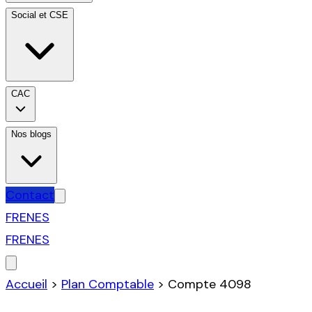
Social et CSE
CAC
Nos blogs
Contact
FR
EN
ES
FR
EN
ES
Accueil
>
Plan Comptable
>
Compte
4098