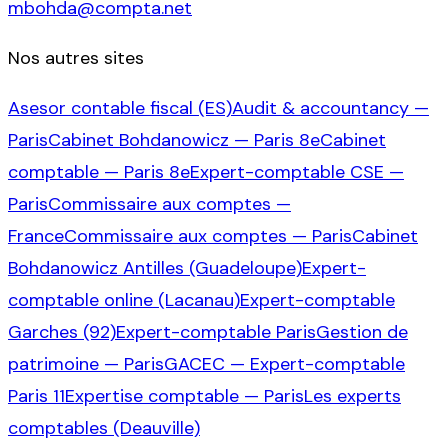
mbohda@compta.net
Nos autres sites
Asesor contable fiscal (ES)
Audit & accountancy —
Paris
Cabinet Bohdanowicz — Paris 8e
Cabinet
comptable — Paris 8e
Expert-comptable CSE —
Paris
Commissaire aux comptes —
France
Commissaire aux comptes — Paris
Cabinet
Bohdanowicz Antilles (Guadeloupe)
Expert-
comptable online (Lacanau)
Expert-comptable
Garches (92)
Expert-comptable Paris
Gestion de
patrimoine — Paris
GACEC — Expert-comptable
Paris 11
Expertise comptable — Paris
Les experts
comptables (Deauville)