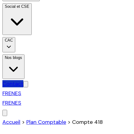
Social et CSE
CAC
Nos blogs
Contact
FR
EN
ES
FR
EN
ES
Accueil
>
Plan Comptable
>
Compte
418