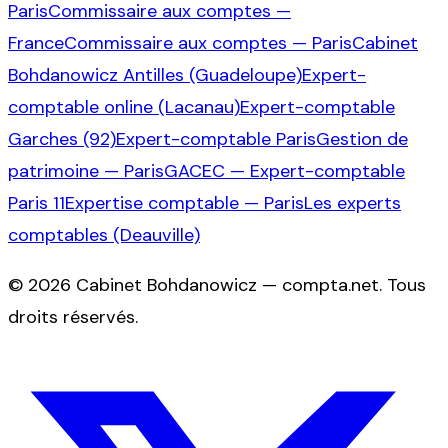
Paris
Commissaire aux comptes —
France
Commissaire aux comptes — Paris
Cabinet
Bohdanowicz Antilles (Guadeloupe)
Expert-
comptable online (Lacanau)
Expert-comptable
Garches (92)
Expert-comptable Paris
Gestion de
patrimoine — Paris
GACEC — Expert-comptable
Paris 11
Expertise comptable — Paris
Les experts
comptables (Deauville)
©
2026
Cabinet Bohdanowicz — compta.net
. Tous
droits réservés.