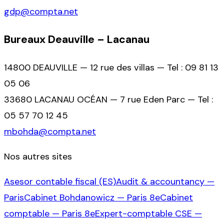
gdp@compta.net
Bureaux Deauville – Lacanau
14800 DEAUVILLE — 12 rue des villas — Tel : 09 81 13
05 06
33680 LACANAU OCÉAN — 7 rue Eden Parc — Tel :
05 57 70 12 45
mbohda@compta.net
Nos autres sites
Asesor contable fiscal (ES)
Audit & accountancy —
Paris
Cabinet Bohdanowicz — Paris 8e
Cabinet
comptable — Paris 8e
Expert-comptable CSE —