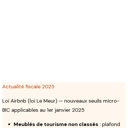
Location meublée — LMP
& LMNP
Régimes fiscaux, amortissements, actualité 2024-
2025
Actualité fiscale 2025
Loi Airbnb (loi Le Meur) — nouveaux seuils micro-
BIC applicables au 1er janvier 2025
Meublés de tourisme non classés
: plafond