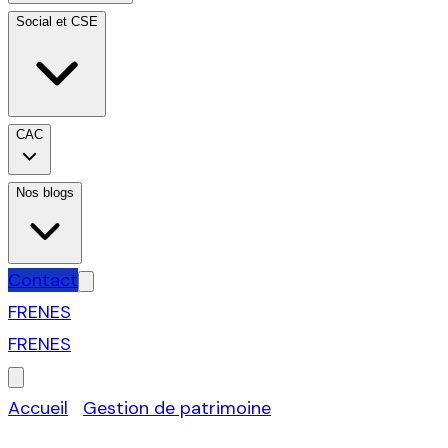
Social et CSE
CAC
Nos blogs
Contact
FR
EN
ES
FR
EN
ES
Accueil
›
Gestion de patrimoine
›
Location meublée
LMP / LMNP