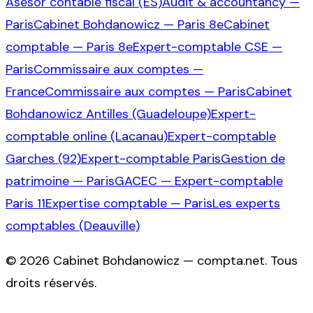
Asesor contable fiscal (ES)
Audit & accountancy —
Paris
Cabinet Bohdanowicz — Paris 8e
Cabinet
comptable — Paris 8e
Expert-comptable CSE —
Paris
Commissaire aux comptes —
France
Commissaire aux comptes — Paris
Cabinet
Bohdanowicz Antilles (Guadeloupe)
Expert-
comptable online (Lacanau)
Expert-comptable
Garches (92)
Expert-comptable Paris
Gestion de
patrimoine — Paris
GACEC — Expert-comptable
Paris 11
Expertise comptable — Paris
Les experts
comptables (Deauville)
©
2026
Cabinet Bohdanowicz — compta.net
. Tous
droits réservés.