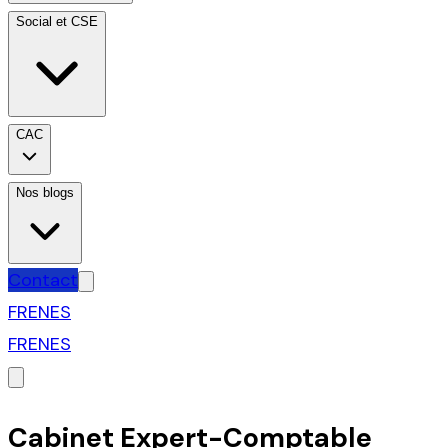
Social et CSE
CAC
Nos blogs
Contact
FR
EN
ES
FR
EN
ES
Cabinet Expert-Comptable