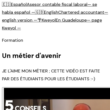
🇪🇸
Español
Asesor contable fiscal laboral
— se
habla español —
🇬🇧
English
Chartered accountant
—
english version —
🌴
Kweyol
En Guadeloupe
— page
Kweyol —
Formation
Un métier d'avenir
JE L'AIME MON MÉTIER ; CETTE VIDÉO EST FAITE
PAR DES ÉTUDIANTS POUR LES ÉTUDIANTS :-)