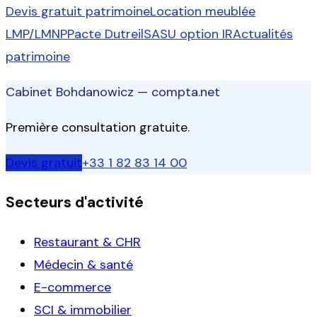
Devis gratuit patrimoine
Location meublée
LMP/LMNP
Pacte Dutreil
SASU option IR
Actualités
patrimoine
Cabinet Bohdanowicz — compta.net
Première consultation gratuite.
Devis gratuit
+33 1 82 83 14 00
Secteurs d'activité
Restaurant & CHR
Médecin & santé
E-commerce
SCI & immobilier