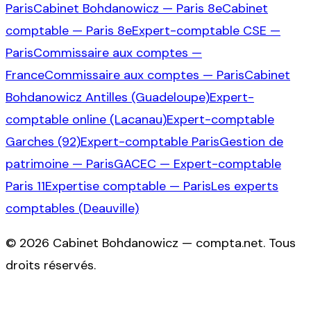
Paris
Cabinet Bohdanowicz — Paris 8e
Cabinet
comptable — Paris 8e
Expert-comptable CSE —
Paris
Commissaire aux comptes —
France
Commissaire aux comptes — Paris
Cabinet
Bohdanowicz Antilles (Guadeloupe)
Expert-
comptable online (Lacanau)
Expert-comptable
Garches (92)
Expert-comptable Paris
Gestion de
patrimoine — Paris
GACEC — Expert-comptable
Paris 11
Expertise comptable — Paris
Les experts
comptables (Deauville)
©
2026
Cabinet Bohdanowicz — compta.net
. Tous
droits réservés.