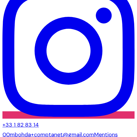
+33 1 82 83 14
00
mbohda+comptanet@gmail.com
Mentions