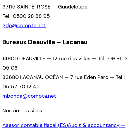
97115 SAINTE-ROSE — Guadeloupe
Tel : 0590 28 88 95
gdp@compta.net
Bureaux Deauville – Lacanau
14800 DEAUVILLE — 12 rue des villas — Tel : 09 81 13
05 06
33680 LACANAU OCÉAN — 7 rue Eden Parc — Tel :
05 57 70 12 45
mbohda@compta.net
Nos autres sites
Asesor contable fiscal (ES)
Audit & accountancy —