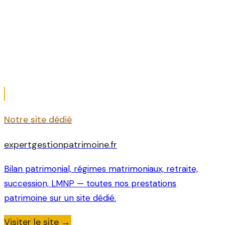
Gestion de patrimoine
Expert-comptable diplômé en gestion de
patrimoine — Paris 8e
Notre site dédié
expertgestionpatrimoine.fr
Bilan patrimonial, régimes matrimoniaux, retraite,
succession, LMNP — toutes nos prestations
patrimoine sur un site dédié.
Visiter le site →