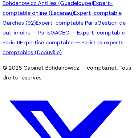
Bohdanowicz Antilles (Guadeloupe)
Expert-
comptable online (Lacanau)
Expert-comptable
Garches (92)
Expert-comptable Paris
Gestion de
patrimoine — Paris
GACEC — Expert-comptable
Paris 11
Expertise comptable — Paris
Les experts
comptables (Deauville)
©
2026
Cabinet Bohdanowicz — compta.net
. Tous
droits réservés.