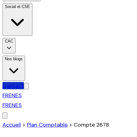
Social et CSE
CAC
Nos blogs
Contact
FR
EN
ES
FR
EN
ES
Accueil
>
Plan Comptable
>
Compte
2678