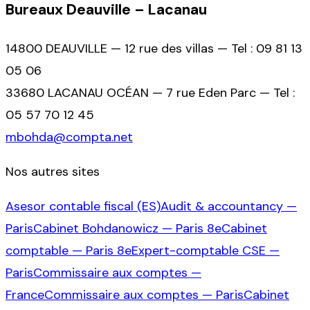
Bureaux Deauville – Lacanau
14800 DEAUVILLE — 12 rue des villas — Tel : 09 81 13
05 06
33680 LACANAU OCÉAN — 7 rue Eden Parc — Tel :
05 57 70 12 45
mbohda@compta.net
Nos autres sites
Asesor contable fiscal (ES)
Audit & accountancy —
Paris
Cabinet Bohdanowicz — Paris 8e
Cabinet
comptable — Paris 8e
Expert-comptable CSE —
Paris
Commissaire aux comptes —
France
Commissaire aux comptes — Paris
Cabinet