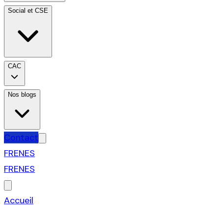
Social et CSE
CAC
Nos blogs
Contact
FR
EN
ES
FR
EN
ES
Accueil
›
L'Echo — notre blog