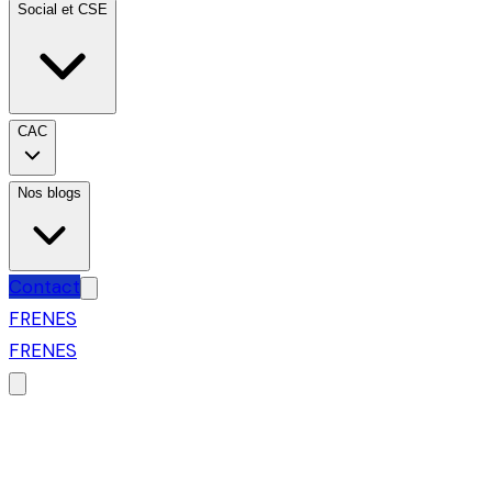
Social et CSE
CAC
Nos blogs
Contact
FR
EN
ES
FR
EN
ES
Cabinet d'expertise comptab