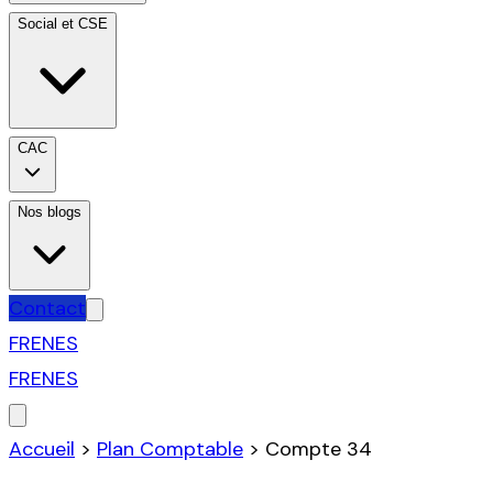
Social et CSE
CAC
Nos blogs
Contact
FR
EN
ES
FR
EN
ES
Accueil
>
Plan Comptable
>
Compte
34