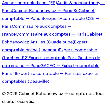
Asesor contable fiscal (ES)
Audit & accountancy —
Paris
Cabinet Bohdanowicz — Paris 8e
Cabinet
comptable — Paris 8e
Expert-comptable CSE —
Paris
Commissaire aux comptes —
France
Commissaire aux comptes — Paris
Cabinet
Bohdanowicz Antilles (Guadeloupe)
Expert-
comptable online (Lacanau)
Expert-comptable
Garches (92)
Expert-comptable Paris
Gestion de
patrimoine — Paris
GACEC — Expert-comptable
Paris 11
Expertise comptable — Paris
Les experts
comptables (Deauville)
©
2026
Cabinet Bohdanowicz — compta.net
. Tous
droits réservés.