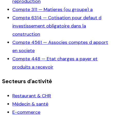
reproduction
Compte
311
—
Matieres (ou groupe) a
Compte
6314
—
Cotisation pour defaut d
investissement obligatoire dans la
construction
Compte
4561
—
Associes comptes d apport
en societe
Compte
448
—
Etat charges a payer et
produits a recevoir
Secteurs d'activité
Restaurant & CHR
Médecin & santé
E-commerce