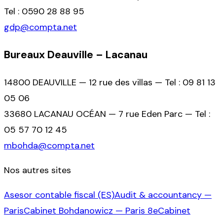
Tel : 0590 28 88 95
gdp@compta.net
Bureaux Deauville – Lacanau
14800 DEAUVILLE — 12 rue des villas — Tel : 09 81 13
05 06
33680 LACANAU OCÉAN — 7 rue Eden Parc — Tel :
05 57 70 12 45
mbohda@compta.net
Nos autres sites
Asesor contable fiscal (ES)
Audit & accountancy —
Paris
Cabinet Bohdanowicz — Paris 8e
Cabinet