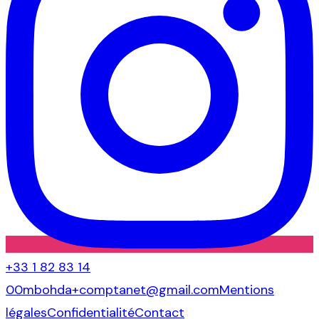
+33 1 82 83 14
00
mbohda+comptanet@gmail.com
Mentions
légales
Confidentialité
Contact