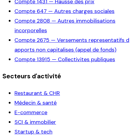
Compte
1431
—
Hausse des prix
Compte
647
—
Autres charges sociales
Compte
2808
—
Autres immobilisations
incorporelles
Compte
2675
—
Versements representatifs d
apports non capitalises (appel de fonds)
Compte
13915
—
Collectivites publiques
Secteurs d'activité
Restaurant & CHR
Médecin & santé
E-commerce
SCI & immobilier
Startup & tech