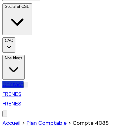
Social et CSE
CAC
Nos blogs
Contact
FR
EN
ES
FR
EN
ES
Accueil
>
Plan Comptable
>
Compte
4088