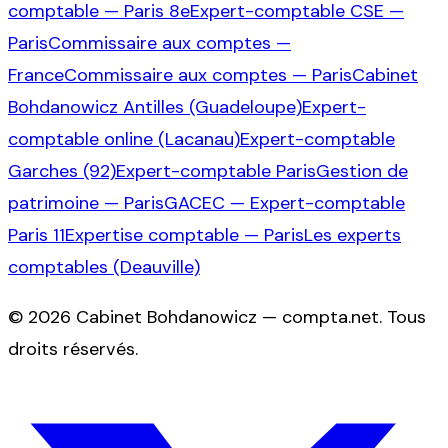
comptable — Paris 8e
Expert-comptable CSE —
Paris
Commissaire aux comptes —
France
Commissaire aux comptes — Paris
Cabinet
Bohdanowicz Antilles (Guadeloupe)
Expert-
comptable online (Lacanau)
Expert-comptable
Garches (92)
Expert-comptable Paris
Gestion de
patrimoine — Paris
GACEC — Expert-comptable
Paris 11
Expertise comptable — Paris
Les experts
comptables (Deauville)
©
2026
Cabinet Bohdanowicz — compta.net
. Tous
droits réservés.