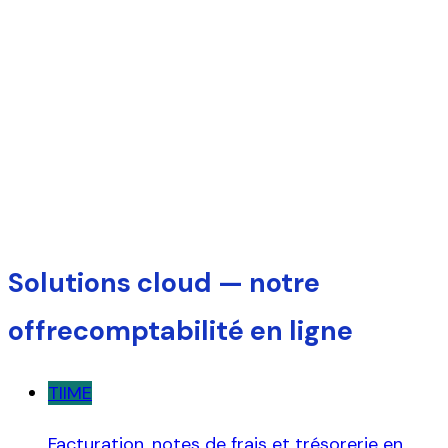
Logiciels gestion,
comptabilité & paye
Annuaire des éditeurs — cloud et logiciels installés
Solutions cloud — notre
offre
comptabilité en ligne
TIIME
Facturation, notes de frais et trésorerie en