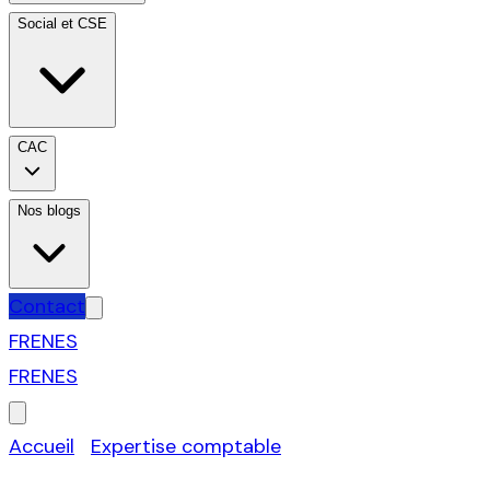
Social et CSE
CAC
Nos blogs
Contact
FR
EN
ES
FR
EN
ES
Accueil
›
Expertise comptable
›
Logiciels gestion,
comptabilité, paye