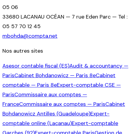
05 06
33680 LACANAU OCÉAN — 7 rue Eden Parc — Tel :
05 57 70 12 45
mbohda@compta.net
Nos autres sites
Asesor contable fiscal (ES)
Audit & accountancy —
Paris
Cabinet Bohdanowicz — Paris 8e
Cabinet
comptable — Paris 8e
Expert-comptable CSE —
Paris
Commissaire aux comptes —
France
Commissaire aux comptes — Paris
Cabinet
Bohdanowicz Antilles (Guadeloupe)
Expert-
comptable online (Lacanau)
Expert-comptable
Garches (92)
Expert-comptable Paris
Gestion de