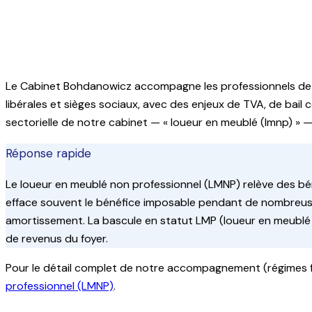
Votre expert-comptable pour Paris et toute l'Île-de-F
Le Cabinet Bohdanowicz accompagne les professionnels d
libérales et sièges sociaux, avec des enjeux de TVA, de bail
sectorielle de notre cabinet — «
loueur en meublé (lmnp)
» — 
Réponse rapide
Le loueur en meublé non professionnel (LMNP) relève des bénéf
efface souvent le bénéfice imposable pendant de nombreuses 
amortissement. La bascule en statut LMP (loueur en meublé p
de revenus du foyer.
Pour le détail complet de notre accompagnement (régimes fis
professionnel (LMNP)
.