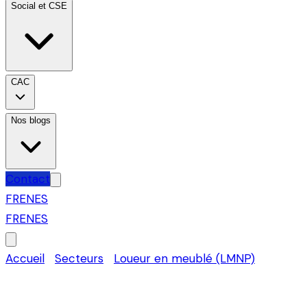
Social et CSE
CAC
Nos blogs
Contact
FR
EN
ES
FR
EN
ES
Accueil
›
Secteurs
›
Loueur en meublé (LMNP)
›
Paris 8
Expert-comptable pour loue