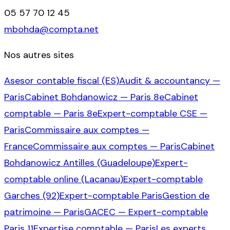
05 57 70 12 45
mbohda@compta.net
Nos autres sites
Asesor contable fiscal (ES)
Audit & accountancy —
Paris
Cabinet Bohdanowicz — Paris 8e
Cabinet
comptable — Paris 8e
Expert-comptable CSE —
Paris
Commissaire aux comptes —
France
Commissaire aux comptes — Paris
Cabinet
Bohdanowicz Antilles (Guadeloupe)
Expert-
comptable online (Lacanau)
Expert-comptable
Garches (92)
Expert-comptable Paris
Gestion de
patrimoine — Paris
GACEC — Expert-comptable
Paris 11
Expertise comptable — Paris
Les experts