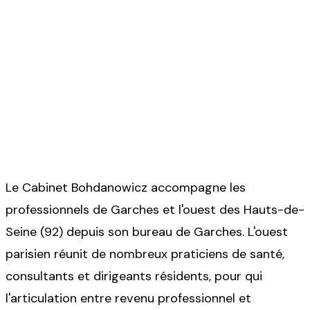
Expert-comptable pour
médecin libéral à Garches
Votre expert-comptable pour Garches et l'ouest
des Hauts-de-Seine (92)
Le Cabinet Bohdanowicz accompagne les
professionnels de
Garches et l'ouest des Hauts-de-
Seine (92)
depuis son bureau de
Garches
.
L'ouest
parisien réunit de nombreux praticiens de santé,
consultants et dirigeants résidents, pour qui
l'articulation entre revenu professionnel et