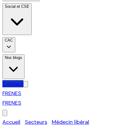
Social et CSE
CAC
Nos blogs
Contact
FR
EN
ES
FR
EN
ES
Accueil
›
Secteurs
›
Médecin libéral
›
Garches