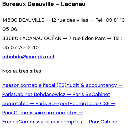
Bureaux Deauville – Lacanau
14800 DEAUVILLE — 12 rue des villas — Tel : 09 81 13
05 06
33680 LACANAU OCÉAN — 7 rue Eden Parc — Tel :
05 57 70 12 45
mbohda@compta.net
Nos autres sites
Asesor contable fiscal (ES)
Audit & accountancy —
Paris
Cabinet Bohdanowicz — Paris 8e
Cabinet
comptable — Paris 8e
Expert-comptable CSE —
Paris
Commissaire aux comptes —
France
Commissaire aux comptes — Paris
Cabinet