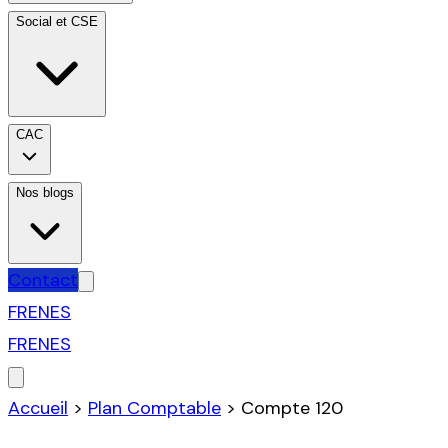
Social et CSE
CAC
Nos blogs
Contact
FR
EN
ES
FR
EN
ES
Accueil
>
Plan Comptable
>
Compte
120