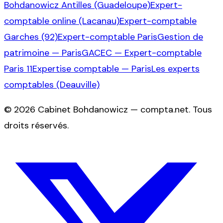
Bohdanowicz Antilles (Guadeloupe)
Expert-
comptable online (Lacanau)
Expert-comptable
Garches (92)
Expert-comptable Paris
Gestion de
patrimoine — Paris
GACEC — Expert-comptable
Paris 11
Expertise comptable — Paris
Les experts
comptables (Deauville)
©
2026
Cabinet Bohdanowicz — compta.net
. Tous
droits réservés.