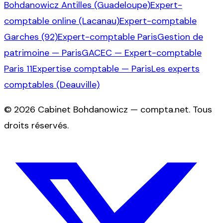
Bohdanowicz Antilles (Guadeloupe)
Expert-
comptable online (Lacanau)
Expert-comptable
Garches (92)
Expert-comptable Paris
Gestion de
patrimoine — Paris
GACEC — Expert-comptable
Paris 11
Expertise comptable — Paris
Les experts
comptables (Deauville)
©
2026
Cabinet Bohdanowicz — compta.net
. Tous
droits réservés.