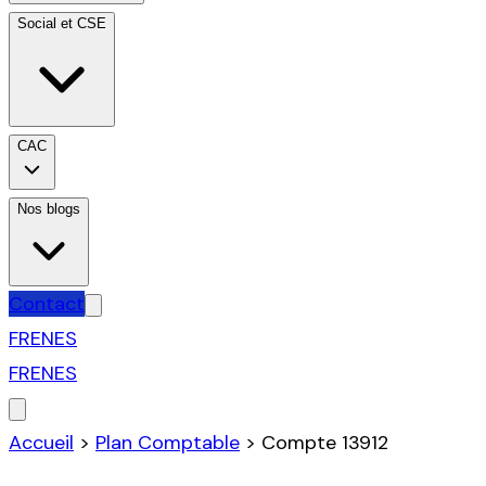
Social et CSE
CAC
Nos blogs
Contact
FR
EN
ES
FR
EN
ES
Accueil
>
Plan Comptable
>
Compte
13912