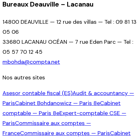
Bureaux Deauville – Lacanau
14800 DEAUVILLE — 12 rue des villas — Tel : 09 81 13
05 06
33680 LACANAU OCÉAN — 7 rue Eden Parc — Tel :
05 57 70 12 45
mbohda@compta.net
Nos autres sites
Asesor contable fiscal (ES)
Audit & accountancy —
Paris
Cabinet Bohdanowicz — Paris 8e
Cabinet
comptable — Paris 8e
Expert-comptable CSE —
Paris
Commissaire aux comptes —
France
Commissaire aux comptes — Paris
Cabinet