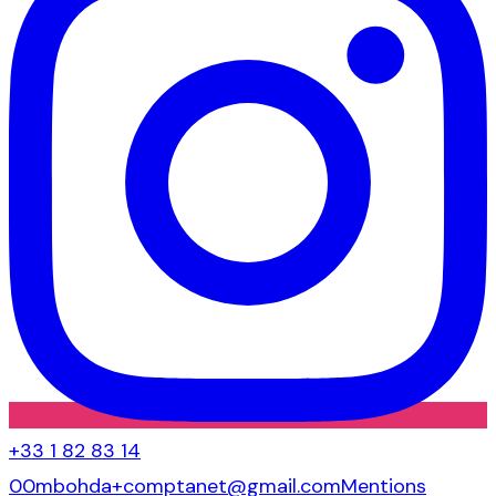
+33 1 82 83 14
00
mbohda+comptanet@gmail.com
Mentions