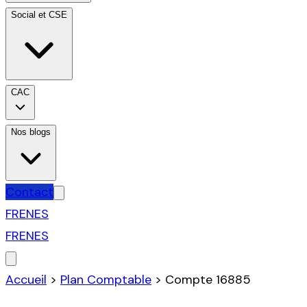
Social et CSE
CAC
Nos blogs
Contact
FR
EN
ES
FR
EN
ES
Accueil
>
Plan Comptable
>
Compte
16885