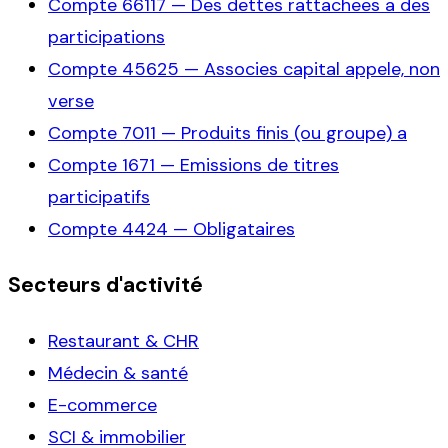
Compte
66117
—
Des dettes rattachees a des
participations
Compte
45625
—
Associes capital appele, non
verse
Compte
7011
—
Produits finis (ou groupe) a
Compte
1671
—
Emissions de titres
participatifs
Compte
4424
—
Obligataires
Secteurs d'activité
Restaurant & CHR
Médecin & santé
E-commerce
SCI & immobilier