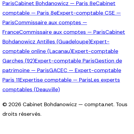
Paris
Cabinet Bohdanowicz — Paris 8e
Cabinet
comptable — Paris 8e
Expert-comptable CSE —
Paris
Commissaire aux comptes —
France
Commissaire aux comptes — Paris
Cabinet
Bohdanowicz Antilles (Guadeloupe)
Expert-
comptable online (Lacanau)
Expert-comptable
Garches (92)
Expert-comptable Paris
Gestion de
patrimoine — Paris
GACEC — Expert-comptable
Paris 11
Expertise comptable — Paris
Les experts
comptables (Deauville)
©
2026
Cabinet Bohdanowicz — compta.net
. Tous
droits réservés.