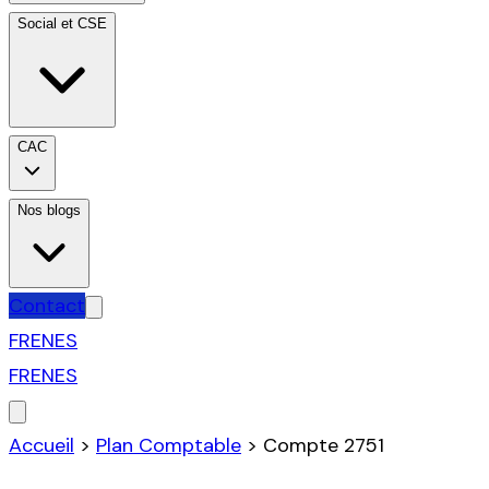
Social et CSE
CAC
Nos blogs
Contact
FR
EN
ES
FR
EN
ES
Accueil
>
Plan Comptable
>
Compte
2751