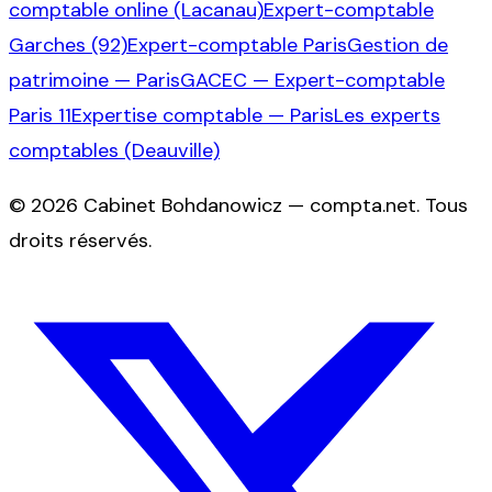
comptable online (Lacanau)
Expert-comptable
Garches (92)
Expert-comptable Paris
Gestion de
patrimoine — Paris
GACEC — Expert-comptable
Paris 11
Expertise comptable — Paris
Les experts
comptables (Deauville)
©
2026
Cabinet Bohdanowicz — compta.net
. Tous
droits réservés.