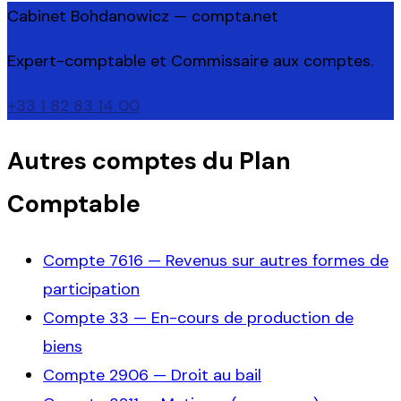
Cabinet Bohdanowicz — compta.net
Expert-comptable et Commissaire aux comptes.
+33 1 82 83 14 00
Autres comptes du Plan
Comptable
Compte
7616
—
Revenus sur autres formes de
participation
Compte
33
—
En-cours de production de
biens
Compte
2906
—
Droit au bail