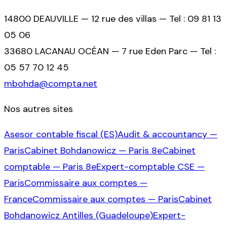
14800 DEAUVILLE — 12 rue des villas — Tel : 09 81 13
05 06
33680 LACANAU OCÉAN — 7 rue Eden Parc — Tel :
05 57 70 12 45
mbohda@compta.net
Nos autres sites
Asesor contable fiscal (ES)
Audit & accountancy —
Paris
Cabinet Bohdanowicz — Paris 8e
Cabinet
comptable — Paris 8e
Expert-comptable CSE —
Paris
Commissaire aux comptes —
France
Commissaire aux comptes — Paris
Cabinet
Bohdanowicz Antilles (Guadeloupe)
Expert-