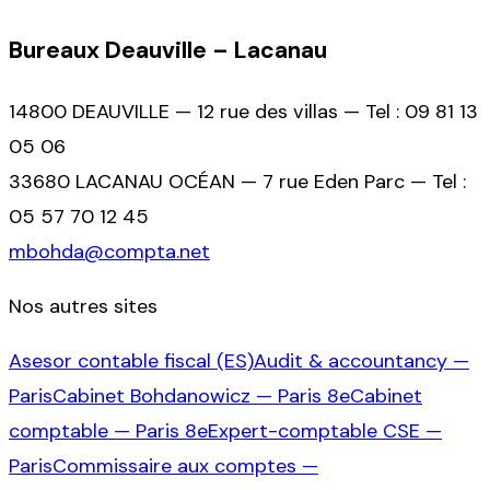
Bureaux Deauville – Lacanau
14800 DEAUVILLE — 12 rue des villas — Tel : 09 81 13
05 06
33680 LACANAU OCÉAN — 7 rue Eden Parc — Tel :
05 57 70 12 45
mbohda@compta.net
Nos autres sites
Asesor contable fiscal (ES)
Audit & accountancy —
Paris
Cabinet Bohdanowicz — Paris 8e
Cabinet
comptable — Paris 8e
Expert-comptable CSE —
Paris
Commissaire aux comptes —