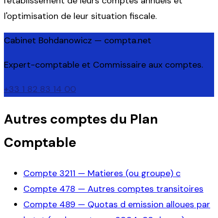
l'établissement de leurs comptes annuels et
l'optimisation de leur situation fiscale.
Cabinet Bohdanowicz — compta.net
Expert-comptable et Commissaire aux comptes.
+33 1 82 83 14 00
Autres comptes du Plan
Comptable
Compte
3211
—
Matieres (ou groupe) c
Compte
478
—
Autres comptes transitoires
Compte
489
—
Quotas d emission alloues par