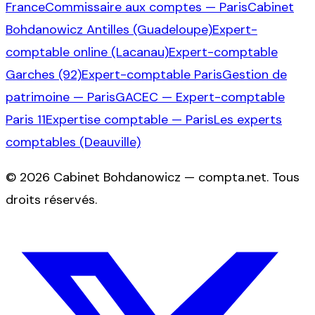
France
Commissaire aux comptes — Paris
Cabinet
Bohdanowicz Antilles (Guadeloupe)
Expert-
comptable online (Lacanau)
Expert-comptable
Garches (92)
Expert-comptable Paris
Gestion de
patrimoine — Paris
GACEC — Expert-comptable
Paris 11
Expertise comptable — Paris
Les experts
comptables (Deauville)
©
2026
Cabinet Bohdanowicz — compta.net
. Tous
droits réservés.