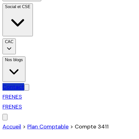
Social et CSE
CAC
Nos blogs
Contact
FR
EN
ES
FR
EN
ES
Accueil
>
Plan Comptable
>
Compte
3411