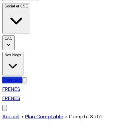
Social et CSE
CAC
Nos blogs
Contact
FR
EN
ES
FR
EN
ES
Accueil
>
Plan Comptable
>
Compte
3551