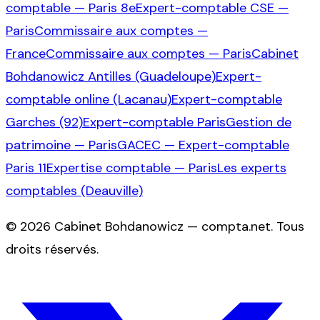
comptable — Paris 8e
Expert-comptable CSE —
Paris
Commissaire aux comptes —
France
Commissaire aux comptes — Paris
Cabinet
Bohdanowicz Antilles (Guadeloupe)
Expert-
comptable online (Lacanau)
Expert-comptable
Garches (92)
Expert-comptable Paris
Gestion de
patrimoine — Paris
GACEC — Expert-comptable
Paris 11
Expertise comptable — Paris
Les experts
comptables (Deauville)
©
2026
Cabinet Bohdanowicz — compta.net
. Tous
droits réservés.