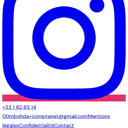
+33 1 82 83 14
00
mbohda+comptanet@gmail.com
Mentions
légales
Confidentialité
Contact