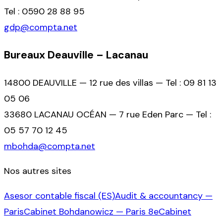
Tel : 0590 28 88 95
gdp@compta.net
Bureaux Deauville – Lacanau
14800 DEAUVILLE — 12 rue des villas — Tel : 09 81 13
05 06
33680 LACANAU OCÉAN — 7 rue Eden Parc — Tel :
05 57 70 12 45
mbohda@compta.net
Nos autres sites
Asesor contable fiscal (ES)
Audit & accountancy —
Paris
Cabinet Bohdanowicz — Paris 8e
Cabinet