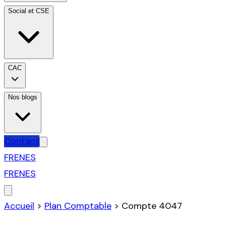
Social et CSE
CAC
Nos blogs
Contact
FR
EN
ES
FR
EN
ES
Accueil
>
Plan Comptable
>
Compte
4047