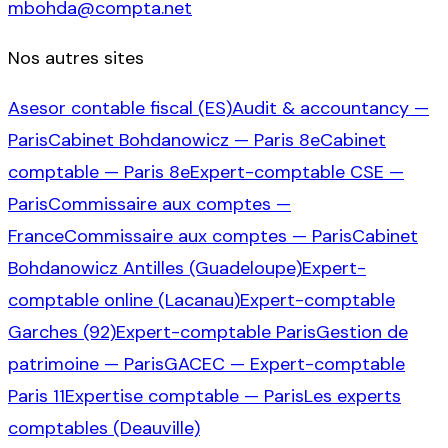
mbohda@compta.net
Nos autres sites
Asesor contable fiscal (ES)
Audit & accountancy —
Paris
Cabinet Bohdanowicz — Paris 8e
Cabinet
comptable — Paris 8e
Expert-comptable CSE —
Paris
Commissaire aux comptes —
France
Commissaire aux comptes — Paris
Cabinet
Bohdanowicz Antilles (Guadeloupe)
Expert-
comptable online (Lacanau)
Expert-comptable
Garches (92)
Expert-comptable Paris
Gestion de
patrimoine — Paris
GACEC — Expert-comptable
Paris 11
Expertise comptable — Paris
Les experts
comptables (Deauville)