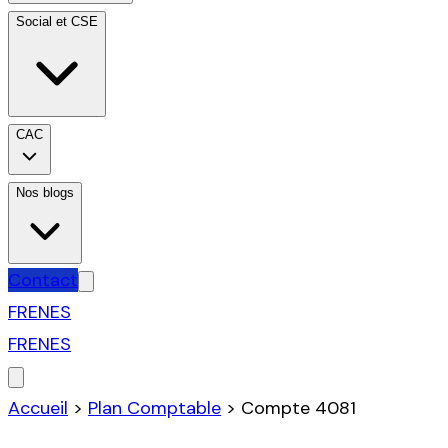
Social et CSE
CAC
Nos blogs
Contact
FR
EN
ES
FR
EN
ES
Accueil
>
Plan Comptable
>
Compte
4081