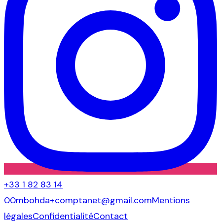
+33 1 82 83 14
00
mbohda+comptanet@gmail.com
Mentions
légales
Confidentialité
Contact