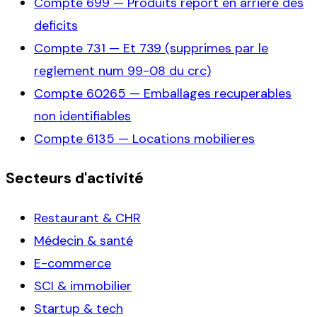
Compte
699
—
Produits report en arriere des
deficits
Compte
731
—
Et 739 (supprimes par le
reglement num 99-08 du crc)
Compte
60265
—
Emballages recuperables
non identifiables
Compte
6135
—
Locations mobilieres
Secteurs d'activité
Restaurant & CHR
Médecin & santé
E-commerce
SCI & immobilier
Startup & tech