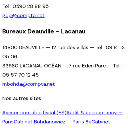
Tel : 0590 28 88 95
gdp@compta.net
Bureaux Deauville – Lacanau
14800 DEAUVILLE — 12 rue des villas — Tel : 09 81 13
05 06
33680 LACANAU OCÉAN — 7 rue Eden Parc — Tel :
05 57 70 12 45
mbohda@compta.net
Nos autres sites
Asesor contable fiscal (ES)
Audit & accountancy —
Paris
Cabinet Bohdanowicz — Paris 8e
Cabinet