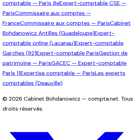
comptable — Paris 8e
Expert-comptable CSE —
Paris
Commissaire aux comptes —
France
Commissaire aux comptes — Paris
Cabinet
Bohdanowicz Antilles (Guadeloupe)
Expert-
comptable online (Lacanau)
Expert-comptable
Garches (92)
Expert-comptable Paris
Gestion de
patrimoine — Paris
GACEC — Expert-comptable
Paris 11
Expertise comptable — Paris
Les experts
comptables (Deauville)
©
2026
Cabinet Bohdanowicz — compta.net
. Tous
droits réservés.