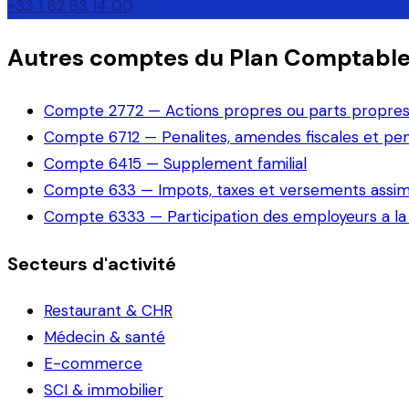
+33 1 82 83 14 00
Autres comptes du Plan Comptabl
Compte
2772
—
Actions propres ou parts propres
Compte
6712
—
Penalites, amendes fiscales et pe
Compte
6415
—
Supplement familial
Compte
633
—
Impots, taxes et versements assim
Compte
6333
—
Participation des employeurs a la
Secteurs d'activité
Restaurant & CHR
Médecin & santé
E-commerce
SCI & immobilier