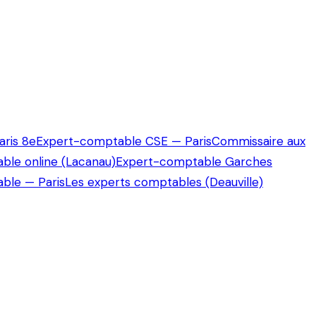
ris 8e
Expert-comptable CSE — Paris
Commissaire aux
ble online (Lacanau)
Expert-comptable Garches
ble — Paris
Les experts comptables (Deauville)