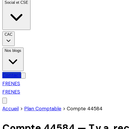
Social et CSE
CAC
Nos blogs
Contact
FR
EN
ES
FR
EN
ES
Accueil
>
Plan Comptable
>
Compte
44584
Compte
44584
—
T.v.a. r