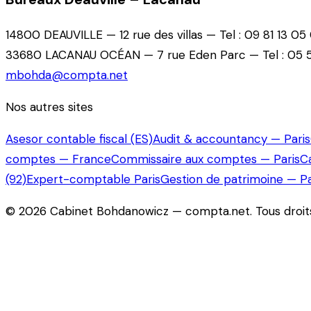
14800 DEAUVILLE — 12 rue des villas — Tel : 09 81 13 05
33680 LACANAU OCÉAN — 7 rue Eden Parc — Tel : 05 5
mbohda@compta.net
Nos autres sites
Asesor contable fiscal (ES)
Audit & accountancy — Paris
comptes — France
Commissaire aux comptes — Paris
C
(92)
Expert-comptable Paris
Gestion de patrimoine — Pa
©
2026
Cabinet Bohdanowicz — compta.net
. Tous droi