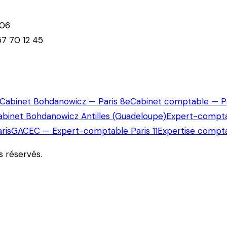
 06
7 70 12 45
Cabinet Bohdanowicz — Paris 8e
Cabinet comptable — Pa
abinet Bohdanowicz Antilles (Guadeloupe)
Expert-compta
ris
GACEC — Expert-comptable Paris 11
Expertise compta
ts réservés.