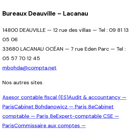
Bureaux Deauville – Lacanau
14800 DEAUVILLE — 12 rue des villas — Tel : 09 81 13
05 06
33680 LACANAU OCÉAN — 7 rue Eden Parc — Tel :
05 57 70 12 45
mbohda@compta.net
Nos autres sites
Asesor contable fiscal (ES)
Audit & accountancy —
Paris
Cabinet Bohdanowicz — Paris 8e
Cabinet
comptable — Paris 8e
Expert-comptable CSE —
Paris
Commissaire aux comptes —