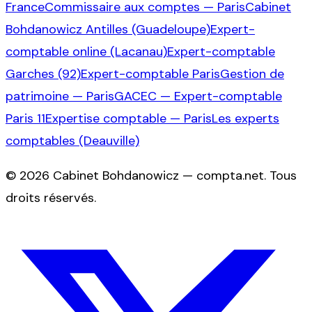
France
Commissaire aux comptes — Paris
Cabinet
Bohdanowicz Antilles (Guadeloupe)
Expert-
comptable online (Lacanau)
Expert-comptable
Garches (92)
Expert-comptable Paris
Gestion de
patrimoine — Paris
GACEC — Expert-comptable
Paris 11
Expertise comptable — Paris
Les experts
comptables (Deauville)
©
2026
Cabinet Bohdanowicz — compta.net
. Tous
droits réservés.