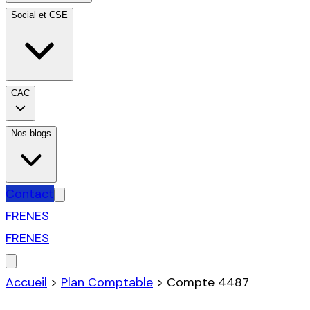
Social et CSE
CAC
Nos blogs
Contact
FR
EN
ES
FR
EN
ES
Accueil
>
Plan Comptable
>
Compte
4487