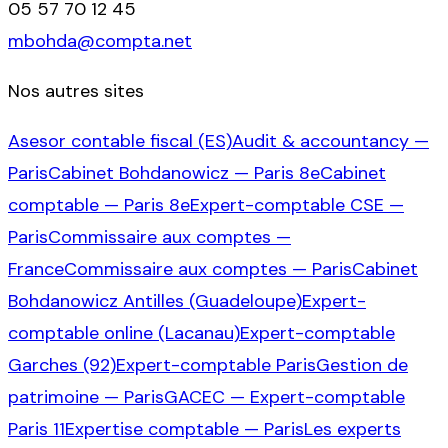
05 57 70 12 45
mbohda@compta.net
Nos autres sites
Asesor contable fiscal (ES)
Audit & accountancy —
Paris
Cabinet Bohdanowicz — Paris 8e
Cabinet
comptable — Paris 8e
Expert-comptable CSE —
Paris
Commissaire aux comptes —
France
Commissaire aux comptes — Paris
Cabinet
Bohdanowicz Antilles (Guadeloupe)
Expert-
comptable online (Lacanau)
Expert-comptable
Garches (92)
Expert-comptable Paris
Gestion de
patrimoine — Paris
GACEC — Expert-comptable
Paris 11
Expertise comptable — Paris
Les experts