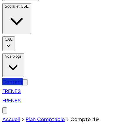
Social et CSE
CAC
Nos blogs
Contact
FR
EN
ES
FR
EN
ES
Accueil
>
Plan Comptable
>
Compte
49