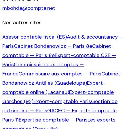
mbohda@compta.net
Nos autres sites
Asesor contable fiscal (ES)
Audit & accountancy —
Paris
Cabinet Bohdanowicz — Paris 8e
Cabinet
comptable — Paris 8e
Expert-comptable CSE —
Paris
Commissaire aux comptes —
France
Commissaire aux comptes — Paris
Cabinet
Bohdanowicz Antilles (Guadeloupe)
Expert-
comptable online (Lacanau)
Expert-comptable
Garches (92)
Expert-comptable Paris
Gestion de
patrimoine — Paris
GACEC — Expert-comptable
Paris 11
Expertise comptable — Paris
Les experts