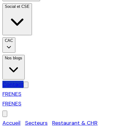
Social et CSE
CAC
Nos blogs
Contact
FR
EN
ES
FR
EN
ES
Accueil
›
Secteurs
›
Restaurant & CHR
›
Sainte-
Rose (Guadeloupe)