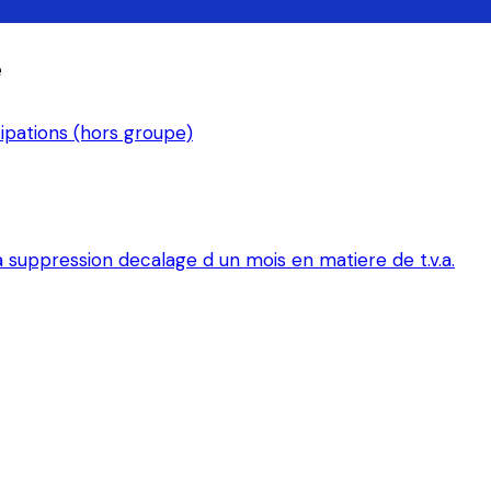
e
ipations (hors groupe)
a suppression decalage d un mois en matiere de t.v.a.