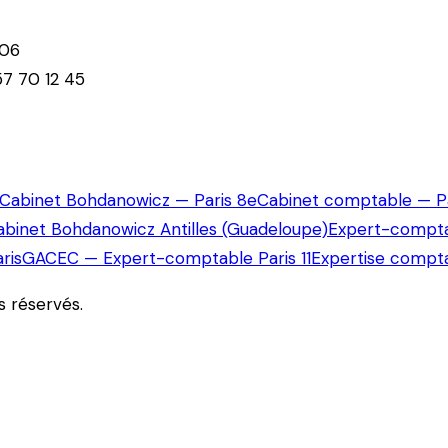
 06
7 70 12 45
Cabinet Bohdanowicz — Paris 8e
Cabinet comptable — Pa
abinet Bohdanowicz Antilles (Guadeloupe)
Expert-compta
ris
GACEC — Expert-comptable Paris 11
Expertise compta
ts réservés.