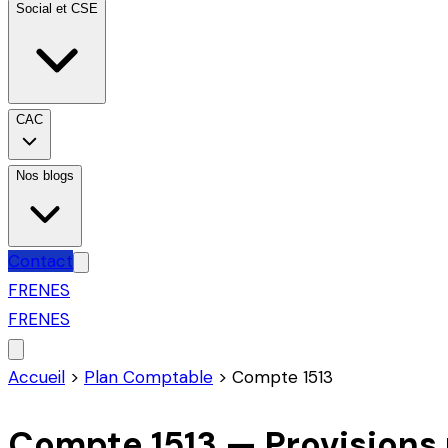
Social et CSE
CAC
Nos blogs
Contact
FR
EN
ES
FR
EN
ES
Accueil
>
Plan Comptable
>
Compte
1513
Compte
1513
—
Provisions