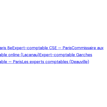
ris 8e
Expert-comptable CSE — Paris
Commissaire aux
ble online (Lacanau)
Expert-comptable Garches
ble — Paris
Les experts comptables (Deauville)