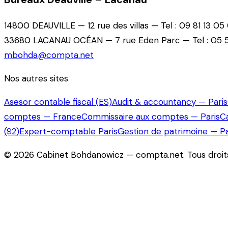
14800 DEAUVILLE — 12 rue des villas — Tel : 09 81 13 05
33680 LACANAU OCÉAN — 7 rue Eden Parc — Tel : 05 5
mbohda@compta.net
Nos autres sites
Asesor contable fiscal (ES)
Audit & accountancy — Paris
comptes — France
Commissaire aux comptes — Paris
C
(92)
Expert-comptable Paris
Gestion de patrimoine — Pa
©
2026
Cabinet Bohdanowicz — compta.net
. Tous droi