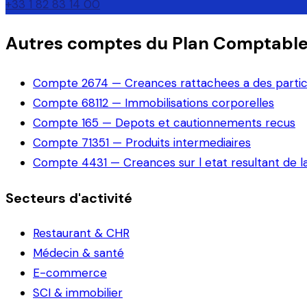
+33 1 82 83 14 00
Autres comptes du Plan Comptabl
Compte
2674
—
Creances rattachees a des partic
Compte
68112
—
Immobilisations corporelles
Compte
165
—
Depots et cautionnements recus
Compte
71351
—
Produits intermediaires
Compte
4431
—
Creances sur l etat resultant de l
Secteurs d'activité
Restaurant & CHR
Médecin & santé
E-commerce
SCI & immobilier