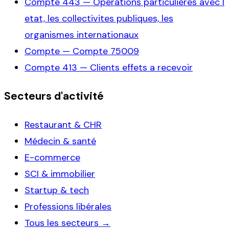
Compte
443
—
Operations particulieres avec l
etat, les collectivites publiques, les
organismes internationaux
Compte
—
Compte 75009
Compte
413
—
Clients effets a recevoir
Secteurs d'activité
Restaurant & CHR
Médecin & santé
E-commerce
SCI & immobilier
Startup & tech
Professions libérales
Tous les secteurs →