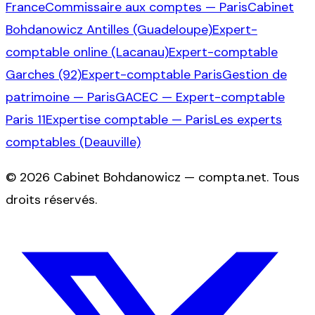
France
Commissaire aux comptes — Paris
Cabinet
Bohdanowicz Antilles (Guadeloupe)
Expert-
comptable online (Lacanau)
Expert-comptable
Garches (92)
Expert-comptable Paris
Gestion de
patrimoine — Paris
GACEC — Expert-comptable
Paris 11
Expertise comptable — Paris
Les experts
comptables (Deauville)
©
2026
Cabinet Bohdanowicz — compta.net
. Tous
droits réservés.