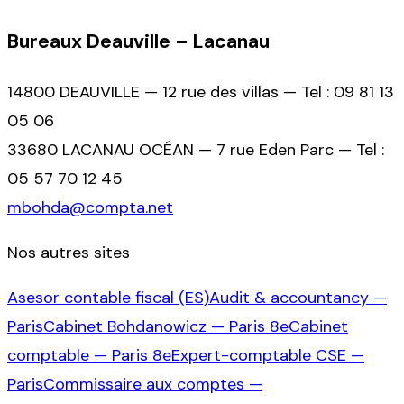
Bureaux Deauville – Lacanau
14800 DEAUVILLE — 12 rue des villas — Tel : 09 81 13
05 06
33680 LACANAU OCÉAN — 7 rue Eden Parc — Tel :
05 57 70 12 45
mbohda@compta.net
Nos autres sites
Asesor contable fiscal (ES)
Audit & accountancy —
Paris
Cabinet Bohdanowicz — Paris 8e
Cabinet
comptable — Paris 8e
Expert-comptable CSE —
Paris
Commissaire aux comptes —