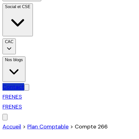
Social et CSE
CAC
Nos blogs
Contact
FR
EN
ES
FR
EN
ES
Accueil
>
Plan Comptable
>
Compte
266