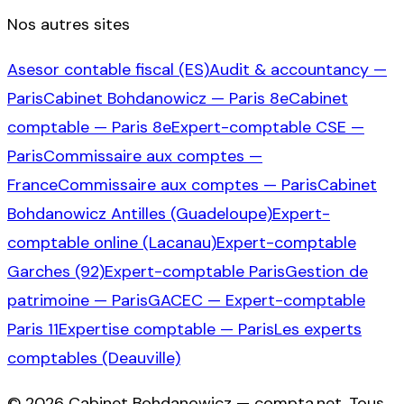
Nos autres sites
Asesor contable fiscal (ES)
Audit & accountancy —
Paris
Cabinet Bohdanowicz — Paris 8e
Cabinet
comptable — Paris 8e
Expert-comptable CSE —
Paris
Commissaire aux comptes —
France
Commissaire aux comptes — Paris
Cabinet
Bohdanowicz Antilles (Guadeloupe)
Expert-
comptable online (Lacanau)
Expert-comptable
Garches (92)
Expert-comptable Paris
Gestion de
patrimoine — Paris
GACEC — Expert-comptable
Paris 11
Expertise comptable — Paris
Les experts
comptables (Deauville)
©
2026
Cabinet Bohdanowicz — compta.net
. Tous