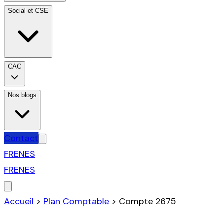
Social et CSE
CAC
Nos blogs
Contact
FR
EN
ES
FR
EN
ES
Accueil
>
Plan Comptable
>
Compte
2675