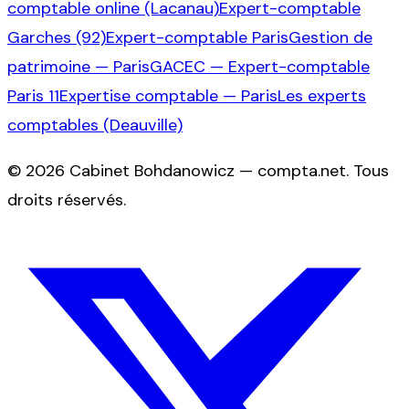
comptable online (Lacanau)
Expert-comptable
Garches (92)
Expert-comptable Paris
Gestion de
patrimoine — Paris
GACEC — Expert-comptable
Paris 11
Expertise comptable — Paris
Les experts
comptables (Deauville)
©
2026
Cabinet Bohdanowicz — compta.net
. Tous
droits réservés.