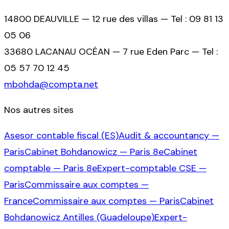
14800 DEAUVILLE — 12 rue des villas — Tel : 09 81 13
05 06
33680 LACANAU OCÉAN — 7 rue Eden Parc — Tel :
05 57 70 12 45
mbohda@compta.net
Nos autres sites
Asesor contable fiscal (ES)
Audit & accountancy —
Paris
Cabinet Bohdanowicz — Paris 8e
Cabinet
comptable — Paris 8e
Expert-comptable CSE —
Paris
Commissaire aux comptes —
France
Commissaire aux comptes — Paris
Cabinet
Bohdanowicz Antilles (Guadeloupe)
Expert-