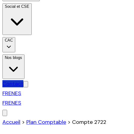
Social et CSE
CAC
Nos blogs
Contact
FR
EN
ES
FR
EN
ES
Accueil
>
Plan Comptable
>
Compte
2722