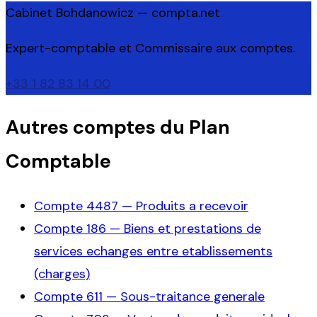
Cabinet Bohdanowicz — compta.net
Expert-comptable et Commissaire aux comptes.
+33 1 82 83 14 00
Autres comptes du Plan
Comptable
Compte
4487
—
Produits a recevoir
Compte
186
—
Biens et prestations de
services echanges entre etablissements
(charges)
Compte
611
—
Sous-traitance generale