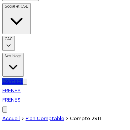
Social et CSE
CAC
Nos blogs
Contact
FR
EN
ES
FR
EN
ES
Accueil
>
Plan Comptable
>
Compte
2911