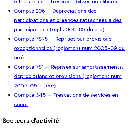
effectuer sur titres immobilises non liberes
Compte
296
—
Depreciations des
participations et creances rattachees a des
participations (regl 2005-09 du crc)
Compte
7875
—
Reprises sur provisions
exceptionnelles (reglement num 2005-09 du
crc)
Compte
781
—
Reprises sur amortissements,
depreciations et provisions (reglement num
2005-09 du crc)
Compte
345
—
Prestations de services en
cours
Secteurs d'activité