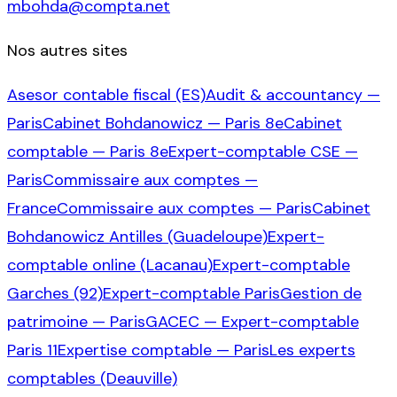
mbohda@compta.net
Nos autres sites
Asesor contable fiscal (ES)
Audit & accountancy —
Paris
Cabinet Bohdanowicz — Paris 8e
Cabinet
comptable — Paris 8e
Expert-comptable CSE —
Paris
Commissaire aux comptes —
France
Commissaire aux comptes — Paris
Cabinet
Bohdanowicz Antilles (Guadeloupe)
Expert-
comptable online (Lacanau)
Expert-comptable
Garches (92)
Expert-comptable Paris
Gestion de
patrimoine — Paris
GACEC — Expert-comptable
Paris 11
Expertise comptable — Paris
Les experts
comptables (Deauville)