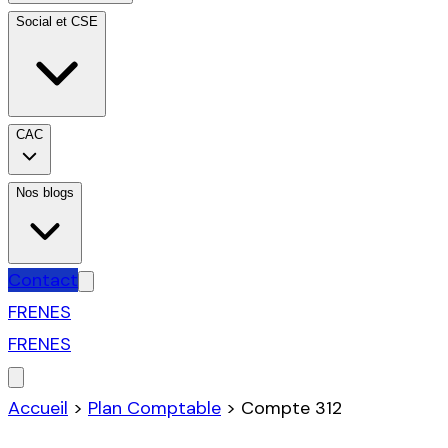
Social et CSE
CAC
Nos blogs
Contact
FR
EN
ES
FR
EN
ES
Accueil
>
Plan Comptable
>
Compte
312