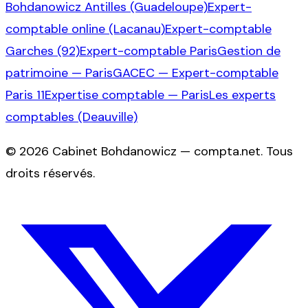
Bohdanowicz Antilles (Guadeloupe)
Expert-
comptable online (Lacanau)
Expert-comptable
Garches (92)
Expert-comptable Paris
Gestion de
patrimoine — Paris
GACEC — Expert-comptable
Paris 11
Expertise comptable — Paris
Les experts
comptables (Deauville)
©
2026
Cabinet Bohdanowicz — compta.net
. Tous
droits réservés.