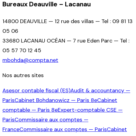
Bureaux Deauville – Lacanau
14800 DEAUVILLE — 12 rue des villas — Tel : 09 81 13
05 06
33680 LACANAU OCÉAN — 7 rue Eden Parc — Tel :
05 57 70 12 45
mbohda@compta.net
Nos autres sites
Asesor contable fiscal (ES)
Audit & accountancy —
Paris
Cabinet Bohdanowicz — Paris 8e
Cabinet
comptable — Paris 8e
Expert-comptable CSE —
Paris
Commissaire aux comptes —
France
Commissaire aux comptes — Paris
Cabinet