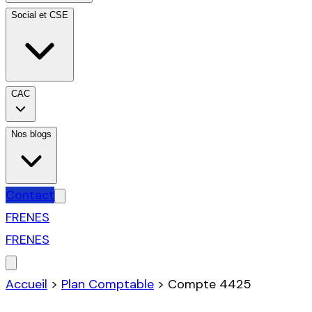
Social et CSE
CAC
Nos blogs
Contact
FR
EN
ES
FR
EN
ES
Accueil
>
Plan Comptable
>
Compte
4425