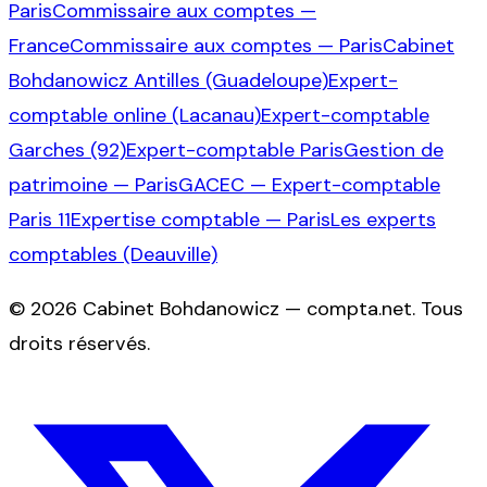
Paris
Commissaire aux comptes —
France
Commissaire aux comptes — Paris
Cabinet
Bohdanowicz Antilles (Guadeloupe)
Expert-
comptable online (Lacanau)
Expert-comptable
Garches (92)
Expert-comptable Paris
Gestion de
patrimoine — Paris
GACEC — Expert-comptable
Paris 11
Expertise comptable — Paris
Les experts
comptables (Deauville)
©
2026
Cabinet Bohdanowicz — compta.net
. Tous
droits réservés.