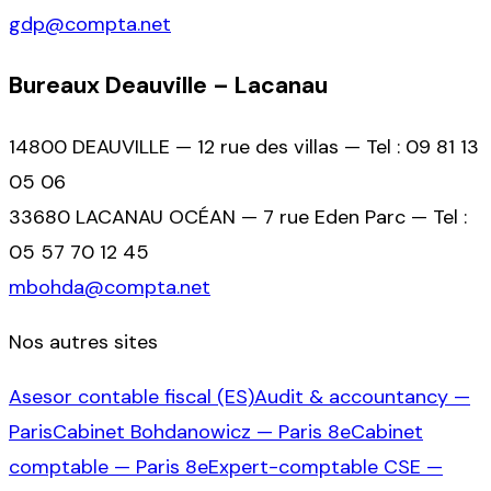
gdp@compta.net
Bureaux Deauville – Lacanau
14800 DEAUVILLE — 12 rue des villas — Tel : 09 81 13
05 06
33680 LACANAU OCÉAN — 7 rue Eden Parc — Tel :
05 57 70 12 45
mbohda@compta.net
Nos autres sites
Asesor contable fiscal (ES)
Audit & accountancy —
Paris
Cabinet Bohdanowicz — Paris 8e
Cabinet
comptable — Paris 8e
Expert-comptable CSE —