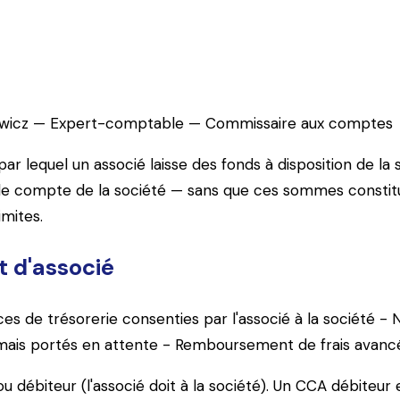
ent souple mais encadré. Taux maximum de déduction 202
distribués : le point complet pour les dirigeants.
wicz
—
Expert-comptable — Commissaire aux comptes
 lequel un associé laisse des fonds à disposition de la
e compte de la société — sans que ces sommes constitue
mites.
 d'associé
es de trésorerie consenties par l'associé à la société - 
mais portés en attente - Remboursement de frais avancés 
ou débiteur (l'associé doit à la société). Un CCA débiteur