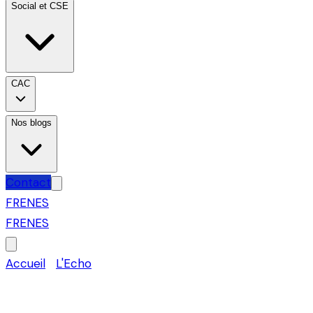
Social et CSE
CAC
Nos blogs
Contact
FR
EN
ES
FR
EN
ES
Accueil
›
L'Echo
›
Fiscalité
Compte courant d'associé : 