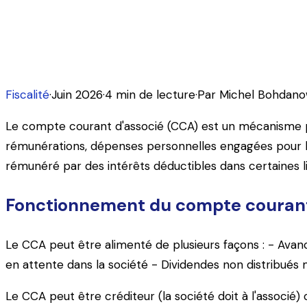
Le compte courant d'associé est un outil de financem
compte courant, et risque de requalification en revenus 
Fiscalité
·
Juin 2026
·
4
min de lecture
·
Par
Michel Bohdano
Le compte courant d'associé (CCA) est un mécanisme par
rémunérations, dépenses personnelles engagées pour l
rémunéré par des intérêts déductibles dans certaines li
Fonctionnement du compte courant
Le CCA peut être alimenté de plusieurs façons : - Avanc
en attente dans la société - Dividendes non distribués 
Le CCA peut être créditeur (la société doit à l'associé) 