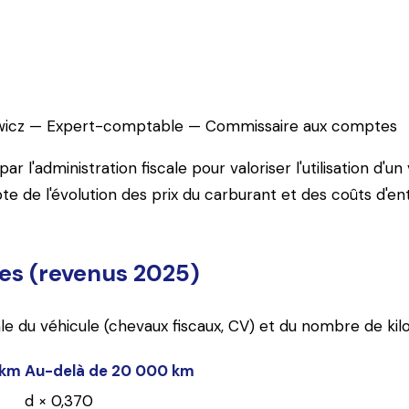
itures, motos, scooters : tous les tableaux officiels, les 
wicz
—
Expert-comptable — Commissaire aux comptes
 par l'administration fiscale pour valoriser l'utilisation d
pte de l'évolution des prix du carburant et des coûts d'en
es (revenus 2025)
le du véhicule (chevaux fiscaux, CV) et du nombre de kil
 km
Au-delà de 20 000 km
d × 0,370