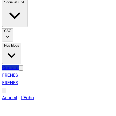
Social et CSE
CAC
Nos blogs
Contact
FR
EN
ES
FR
EN
ES
Accueil
›
L'Echo
›
Fiscalité
Barème kilométrique 2026 : f