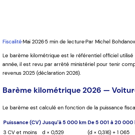
Le barème kilométrique 2026 a été revalorisé de 1,4 %. Vo
indépendants et les salariés.
Fiscalité
·
Mai 2026
·
5
min de lecture
·
Par
Michel Bohdano
Le barème kilométrique est le référentiel officiel utilisé
année, il est revu par arrêté ministériel pour tenir com
revenus 2025 (déclaration 2026).
Barème kilométrique 2026 — Voitur
Le barème est calculé en fonction de la puissance fisca
Puissance (CV)
Jusqu'à 5 000 km
De 5 001 à 20 000
3 CV et moins
d × 0,529
(d × 0,316) + 1 065