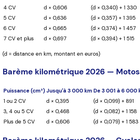
4 CV
d × 0,606
(d × 0,340) + 1 330
5 CV
d × 0,636
(d × 0,357) + 1 395
6 CV
d × 0,665
(d × 0,374) + 1 457
7 CV et plus
d × 0,697
(d × 0,394) + 1 515
(d = distance en km, montant en euros)
Barème kilométrique 2026 — Motos 
Puissance (cm³)
Jusqu'à 3 000 km
De 3 001 à 6 000
1 ou 2 CV
d × 0,395
(d × 0,099) + 891
3, 4 ou 5 CV
d × 0,468
(d × 0,082) + 1 158
Plus de 5 CV
d × 0,606
(d × 0,079) + 1 583