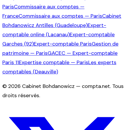
Paris
Commissaire aux comptes —
France
Commissaire aux comptes — Paris
Cabinet
Bohdanowicz Antilles (Guadeloupe)
Expert-
comptable online (Lacanau)
Expert-comptable
Garches (92)
Expert-comptable Paris
Gestion de
patrimoine — Paris
GACEC — Expert-comptable
Paris 11
Expertise comptable — Paris
Les experts
comptables (Deauville)
©
2026
Cabinet Bohdanowicz — compta.net
. Tous
droits réservés.