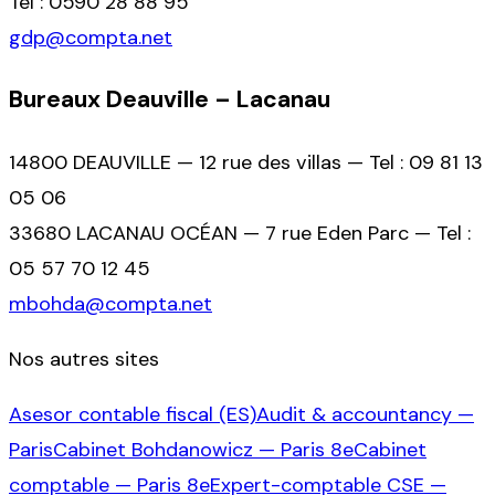
Tel : 0590 28 88 95
gdp@compta.net
Bureaux Deauville – Lacanau
14800 DEAUVILLE — 12 rue des villas — Tel : 09 81 13
05 06
33680 LACANAU OCÉAN — 7 rue Eden Parc — Tel :
05 57 70 12 45
mbohda@compta.net
Nos autres sites
Asesor contable fiscal (ES)
Audit & accountancy —
Paris
Cabinet Bohdanowicz — Paris 8e
Cabinet
comptable — Paris 8e
Expert-comptable CSE —