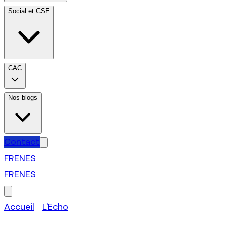
Social et CSE
CAC
Nos blogs
Contact
FR
EN
ES
FR
EN
ES
Accueil
›
L'Echo
›
Fiscalité