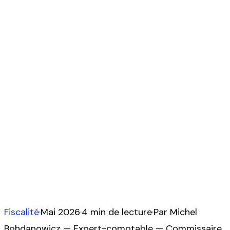
TVA intracommunautaire
2026 : OSS, seuil 10 000 €
et auto-liquidation
E-commerce transfrontalier, prestations de
services en ligne, ventes à distance dans l'UE : le
point complet sur le guichet unique OSS, le seuil de
10 000 € et les règles d'auto-liquidation
applicables aux entreprises françaises en 2026.
Fiscalité
·
Mai 2026
·
4
min de lecture
·
Par
Michel
Bohdanowicz
—
Expert-comptable — Commissaire