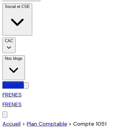
Social et CSE
CAC
Nos blogs
Contact
FR
EN
ES
FR
EN
ES
Accueil
>
Plan Comptable
>
Compte
1051