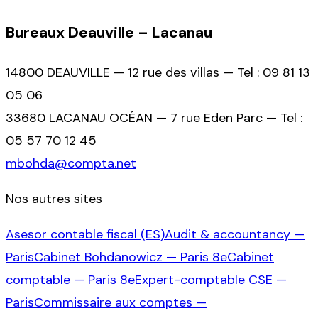
Bureaux Deauville – Lacanau
14800 DEAUVILLE — 12 rue des villas — Tel : 09 81 13
05 06
33680 LACANAU OCÉAN — 7 rue Eden Parc — Tel :
05 57 70 12 45
mbohda@compta.net
Nos autres sites
Asesor contable fiscal (ES)
Audit & accountancy —
Paris
Cabinet Bohdanowicz — Paris 8e
Cabinet
comptable — Paris 8e
Expert-comptable CSE —
Paris
Commissaire aux comptes —