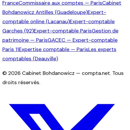
France
Commissaire aux comptes — Paris
Cabinet
Bohdanowicz Antilles (Guadeloupe)
Expert-
comptable online (Lacanau)
Expert-comptable
Garches (92)
Expert-comptable Paris
Gestion de
patrimoine — Paris
GACEC — Expert-comptable
Paris 11
Expertise comptable — Paris
Les experts
comptables (Deauville)
©
2026
Cabinet Bohdanowicz — compta.net
. Tous
droits réservés.