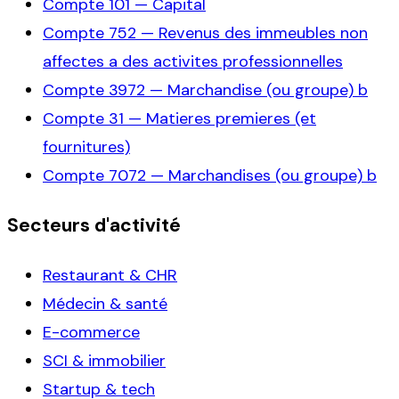
Compte
101
—
Capital
Compte
752
—
Revenus des immeubles non
affectes a des activites professionnelles
Compte
3972
—
Marchandise (ou groupe) b
Compte
31
—
Matieres premieres (et
fournitures)
Compte
7072
—
Marchandises (ou groupe) b
Secteurs d'activité
Restaurant & CHR
Médecin & santé
E-commerce
SCI & immobilier
Startup & tech