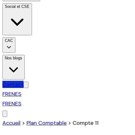
Social et CSE
CAC
Nos blogs
Contact
FR
EN
ES
FR
EN
ES
Accueil
>
Plan Comptable
>
Compte
11