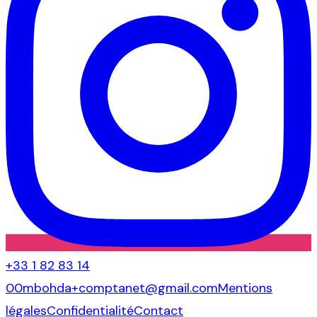
+33 1 82 83 14
00
mbohda+comptanet@gmail.com
Mentions
légales
Confidentialité
Contact