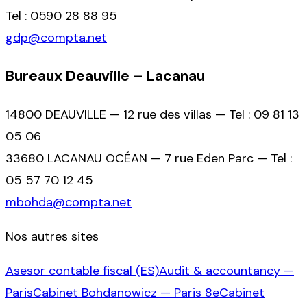
Tel : 0590 28 88 95
gdp@compta.net
Bureaux Deauville – Lacanau
14800 DEAUVILLE — 12 rue des villas — Tel : 09 81 13
05 06
33680 LACANAU OCÉAN — 7 rue Eden Parc — Tel :
05 57 70 12 45
mbohda@compta.net
Nos autres sites
Asesor contable fiscal (ES)
Audit & accountancy —
Paris
Cabinet Bohdanowicz — Paris 8e
Cabinet