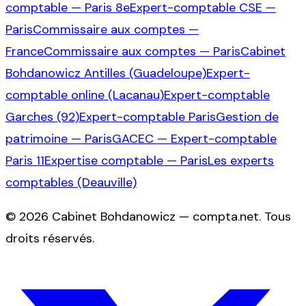
comptable — Paris 8e
Expert-comptable CSE —
Paris
Commissaire aux comptes —
France
Commissaire aux comptes — Paris
Cabinet
Bohdanowicz Antilles (Guadeloupe)
Expert-
comptable online (Lacanau)
Expert-comptable
Garches (92)
Expert-comptable Paris
Gestion de
patrimoine — Paris
GACEC — Expert-comptable
Paris 11
Expertise comptable — Paris
Les experts
comptables (Deauville)
©
2026
Cabinet Bohdanowicz — compta.net
. Tous
droits réservés.