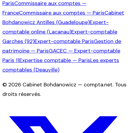
Paris
Commissaire aux comptes —
France
Commissaire aux comptes — Paris
Cabinet
Bohdanowicz Antilles (Guadeloupe)
Expert-
comptable online (Lacanau)
Expert-comptable
Garches (92)
Expert-comptable Paris
Gestion de
patrimoine — Paris
GACEC — Expert-comptable
Paris 11
Expertise comptable — Paris
Les experts
comptables (Deauville)
©
2026
Cabinet Bohdanowicz — compta.net
. Tous
droits réservés.