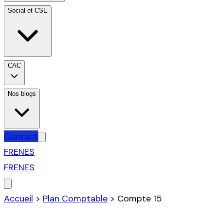
Social et CSE
CAC
Nos blogs
Contact
FR
EN
ES
FR
EN
ES
Accueil
>
Plan Comptable
>
Compte
15