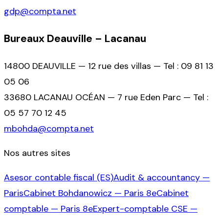
gdp@compta.net
Bureaux Deauville – Lacanau
14800 DEAUVILLE — 12 rue des villas — Tel : 09 81 13
05 06
33680 LACANAU OCÉAN — 7 rue Eden Parc — Tel :
05 57 70 12 45
mbohda@compta.net
Nos autres sites
Asesor contable fiscal (ES)
Audit & accountancy —
Paris
Cabinet Bohdanowicz — Paris 8e
Cabinet
comptable — Paris 8e
Expert-comptable CSE —