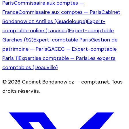
Paris
Commissaire aux comptes —
France
Commissaire aux comptes — Paris
Cabinet
Bohdanowicz Antilles (Guadeloupe)
Expert-
comptable online (Lacanau)
Expert-comptable
Garches (92)
Expert-comptable Paris
Gestion de
patrimoine — Paris
GACEC — Expert-comptable
Paris 11
Expertise comptable — Paris
Les experts
comptables (Deauville)
©
2026
Cabinet Bohdanowicz — compta.net
. Tous
droits réservés.