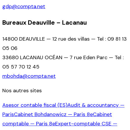
gdp@compta.net
Bureaux Deauville – Lacanau
14800 DEAUVILLE — 12 rue des villas — Tel : 09 81 13
05 06
33680 LACANAU OCÉAN — 7 rue Eden Parc — Tel :
05 57 70 12 45
mbohda@compta.net
Nos autres sites
Asesor contable fiscal (ES)
Audit & accountancy —
Paris
Cabinet Bohdanowicz — Paris 8e
Cabinet
comptable — Paris 8e
Expert-comptable CSE —