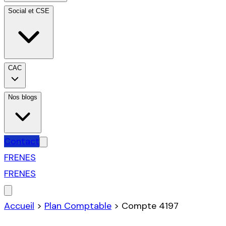
Social et CSE
CAC
Nos blogs
Contact
FR
EN
ES
FR
EN
ES
Accueil
>
Plan Comptable
>
Compte
4197