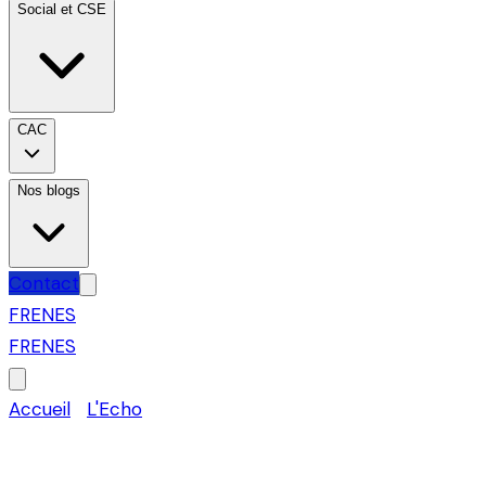
Social et CSE
CAC
Nos blogs
Contact
FR
EN
ES
FR
EN
ES
Accueil
›
L'Echo
›
Juridique
SAS ou SARL : le comparatif