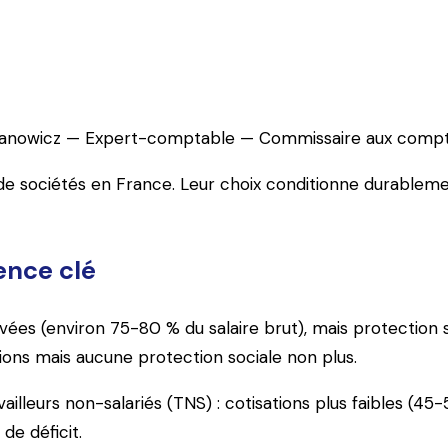
ité de la rémunération… SAS et SARL ont chacune leurs ato
anowicz
—
Expert-comptable — Commissaire aux comp
sociétés en France. Leur choix conditionne durablement vo
rence clé
élevées (environ 75-80 % du salaire brut), mais protectio
ions mais aucune protection sociale non plus.
ailleurs non-salariés (TNS) : cotisations plus faibles (4
de déficit.