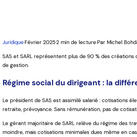
Régime social du dirigeant, souplesse statutaire, fiscal
lors de votre création ou transformation.
Juridique
·
Février 2025
·
2
min de lecture
·
Par
Michel Bohd
SAS et SARL représentent plus de 90 % des créations de 
de gestion.
Régime social du dirigeant : la diffé
Le président de SAS est assimilé salarié : cotisations 
retraite, prévoyance. Sans rémunération, pas de cotisat
Le gérant majoritaire de SARL relève du régime des trav
moindre, mais cotisations minimales dues même en cas 