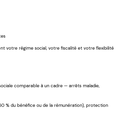
uts. Notre comparatif détaillé pour faire le bon choix
tes
tre régime social, votre fiscalité et votre flexibilité
n sociale comparable à un cadre — arrêts maladie,
5-50 % du bénéfice ou de la rémunération), protection