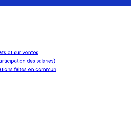
e
ats et sur ventes
rticipation des salaries)
rations faites en commun