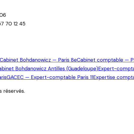
 06
7 70 12 45
Cabinet Bohdanowicz — Paris 8e
Cabinet comptable — Pa
abinet Bohdanowicz Antilles (Guadeloupe)
Expert-compta
ris
GACEC — Expert-comptable Paris 11
Expertise compta
ts réservés.