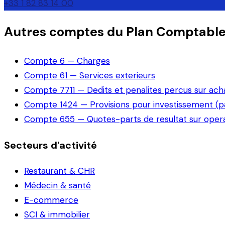
+33 1 82 83 14 00
Autres comptes du Plan Comptabl
Compte
6
—
Charges
Compte
61
—
Services exterieurs
Compte
7711
—
Dedits et penalites percus sur ach
Compte
1424
—
Provisions pour investissement (pa
Compte
655
—
Quotes-parts de resultat sur ope
Secteurs d'activité
Restaurant & CHR
Médecin & santé
E-commerce
SCI & immobilier