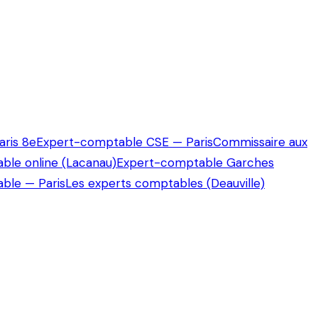
ris 8e
Expert-comptable CSE — Paris
Commissaire aux
ble online (Lacanau)
Expert-comptable Garches
ble — Paris
Les experts comptables (Deauville)