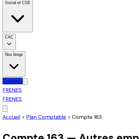
Social et CSE
CAC
Nos blogs
Contact
FR
EN
ES
FR
EN
ES
Accueil
>
Plan Comptable
>
Compte
163
Compte
163
—
Autres empr