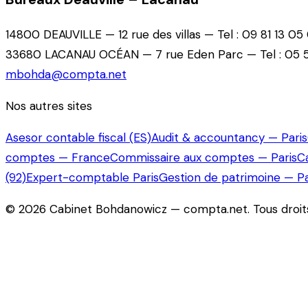
14800 DEAUVILLE — 12 rue des villas — Tel : 09 81 13 05
33680 LACANAU OCÉAN — 7 rue Eden Parc — Tel : 05 5
mbohda@compta.net
Nos autres sites
Asesor contable fiscal (ES)
Audit & accountancy — Paris
comptes — France
Commissaire aux comptes — Paris
C
(92)
Expert-comptable Paris
Gestion de patrimoine — Pa
©
2026
Cabinet Bohdanowicz — compta.net
. Tous droi