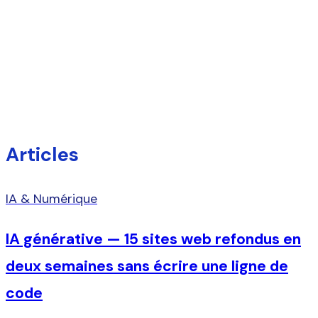
Sport & Tech
Running, triathlon, Apple et informatique
personnelle — le blog perso de Michel
Articles
IA & Numérique
IA générative — 15 sites web refondus en
deux semaines sans écrire une ligne de
code