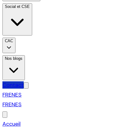
Social et CSE
CAC
Nos blogs
Contact
FR
EN
ES
FR
EN
ES
Accueil
›
Sport & Tech