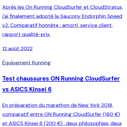
Après les On Running CloudSurfer et CloudStratus,
j'ai finalement adopté la Saucony Endorphin Speed
v2. Comparatif honnête : amorti, service client,
rapport qualité-prix.
12 août 2022
Équipement Running
Test chaussures ON Running CloudSurfer
vs ASICS Kinsei 6
En préparation du marathon de New York 2018,
comparatif entre ON Running CloudSurfer (160 €)
et ASICS Kinsei 6 (200 €) : deux philosophies, deux