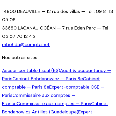
14800 DEAUVILLE — 12 rue des villas — Tel : 09 81 13
05 06
33680 LACANAU OCÉAN — 7 rue Eden Parc — Tel :
05 57 70 12 45
mbohda@compta.net
Nos autres sites
Asesor contable fiscal (ES)
Audit & accountancy —
Paris
Cabinet Bohdanowicz — Paris 8e
Cabinet
comptable — Paris 8e
Expert-comptable CSE —
Paris
Commissaire aux comptes —
France
Commissaire aux comptes — Paris
Cabinet
Bohdanowicz Antilles (Guadeloupe)
Expert-