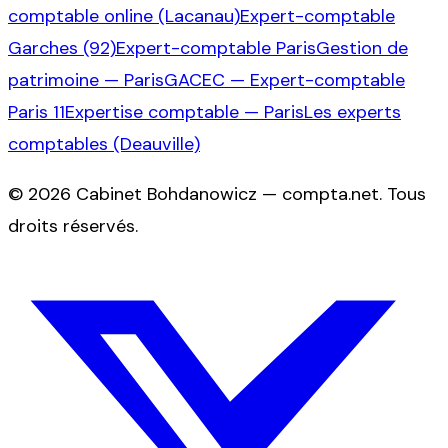
comptable online (Lacanau)
Expert-comptable
Garches (92)
Expert-comptable Paris
Gestion de
patrimoine — Paris
GACEC — Expert-comptable
Paris 11
Expertise comptable — Paris
Les experts
comptables (Deauville)
©
2026
Cabinet Bohdanowicz — compta.net
. Tous
droits réservés.